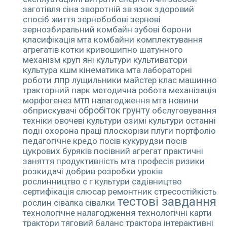
заготівля сіна
зворотній зв язок
здоровий
спосіб життя
зернобобові
зернові
зернозбиральний комбайн
зубові борони
класифікація мта
комбайни
комплектування
агрегатів
котки
кривошипно шатунного
механізм
круп яні культури
культиватори
культура
кшм
кінематика мта
лабораторні
лпр
роботи
лущильники
майстер клас
машинно
тракторний парк
методична робота
механізація
морфогенез
мтп
налагодження мта
новини
обробіток грунту
обприскувачі
обслуговування
техніки
овочеві культури
озимі культури
останні
події
охорона праці
плоскорізи
плуги
портфоліо
педагогічне кредо
посів кукурудзи
посів
цукрових буряків
посівний агрегат
практичні
заняття
продуктивність мта
професія
ризики
розкидачі добрив
розробки уроків
рослинництво
с г культури
садівництво
сертифікація
слюсар ремонтник
стресостійкість
тестові завдання
рослин
сівалка
сівалки
технологічне налагодження
технологічні карти
трактори
тяговий баланс трактора
інтерактивні