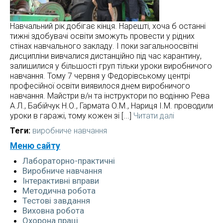
+380999123278
NATASABABIJCUK@GMAIL.COM
Навчальний рік добігає кінця. Нарешті, хоча б останні
тижні здобувачі освіти зможуть провести у рідних
стінах навчального закладу. І поки загальноосвітні
дисципліни вивчалися дистанційно під час карантину,
залишилися у більшості груп тільки уроки виробничого
навчання. Тому 7 червня у Федорівському центрі
професійної освіти виявилося днем виробничого
навчання. Майстри в/н та інструктори по водінню Рева
А.Л., Бабійчук Н.О., Гармата О.М., Нариця І.М. проводили
уроки в гаражі, тому кожен зі [...]
Читати далі
Теги:
виробниче навчання
Меню сайту
Лабораторно-практичні
Виробниче навчання
Інтерактивні вправи
Методична робота
Тестові завдання
Виховна робота
Охорона праці