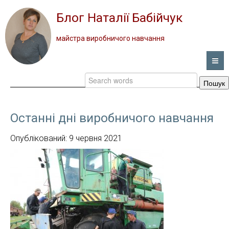
Блог Наталії Бабійчук
майстра виробничого навчання
Новини
ГОЛОВНА
НОВИНИ
Останні дні виробничого навчання
ВІДЕО
Опублікований: 9 червня 2021
ПОРТФОЛІО
ПРО ПРОФЕСІЮ
ЗВОРОТНИЙ ЗВ’ЯЗОК