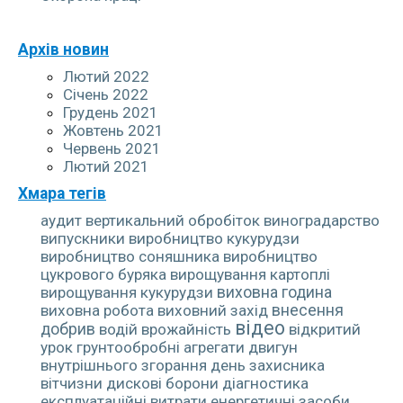
Архів новин
Лютий 2022
Січень 2022
Грудень 2021
Жовтень 2021
Червень 2021
Лютий 2021
Хмара тегів
аудит
вертикальний обробіток
виноградарство
випускники
виробництво кукурудзи
виробництво соняшника
виробництво
цукрового буряка
вирощування картоплі
вирощування кукурудзи
виховна година
виховна робота
виховний захід
внесення
відео
добрив
водій
врожайність
відкритий
урок
грунтообробні агрегати
двигун
внутрішнього згорання
день захисника
вітчизни
дискові борони
діагностика
експлуатаційні витрати
енергетичні засоби