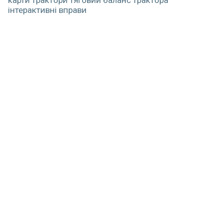
карти
трактори
тяговий баланс трактора
інтерактивні вправи