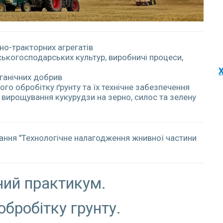
но-тракторних агрегатів
ькогосподарських культур, виробничі процеси,
Х
рганічних добрив
го обробітку ґрунту та їх технічне забезпечення
с вирощування кукурудзи на зерно, силос та зелену
ння "Технологічне налагодження жнивної частини
ий практикум.
бробітку грунту.