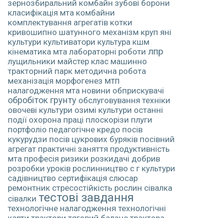
зернозбиральний комбайн
зубові борони
класифікація мта
комбайни
комплектування агрегатів
котки
кривошипно шатунного механізм
круп яні
культури
культиватори
культура
кшм
лпр
кінематика мта
лабораторні роботи
лущильники
майстер клас
машинно
тракторний парк
методична робота
механізація
морфогенез
мтп
налагодження мта
новини
обприскувачі
обробіток грунту
обслуговування техніки
овочеві культури
озимі культури
останні
події
охорона праці
плоскорізи
плуги
портфоліо педагогічне кредо
посів
кукурудзи
посів цукрових буряків
посівний
агрегат
практичні заняття
продуктивність
мта
професія
ризики
розкидачі добрив
розробки уроків
рослинництво
с г культури
садівництво
сертифікація
слюсар
ремонтник
стресостійкість рослин
сівалка
тестові завдання
сівалки
технологічне налагодження
технологічні