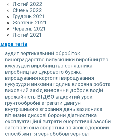
Лютий 2022
Січень 2022
Грудень 2021
Жовтень 2021
Червень 2021
Лютий 2021
мара тегів
аудит
вертикальний обробіток
виноградарство
випускники
виробництво
кукурудзи
виробництво соняшника
виробництво цукрового буряка
вирощування картоплі
вирощування
кукурудзи
виховна година
виховна робота
виховний захід
внесення добрив
водій
відео
врожайність
відкритий урок
грунтообробні агрегати
двигун
внутрішнього згорання
день захисника
вітчизни
дискові борони
діагностика
експлуатаційні витрати
енергетичні засоби
заготівля сіна
зворотній зв язок
здоровий
спосіб життя
зернобобові
зернові