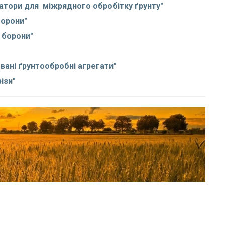
атори для міжрядного обробітку ґрунту
"
борони"
 борони"
ані ґрунтообробні агрегати
"
ізи"