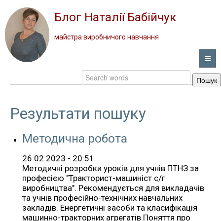
Блог Наталії Бабійчук
майстра виробничого навчання
Пошук
ГОЛОВНА
НОВИНИ
Результати пошуку
ВІДЕО
Методична робота
ПОРТФОЛІО
26.02.2023 - 20:51
Методичні розробки уроків для учнів ПТНЗ за
професією "Тракторист-машиніст с/г
ПРО ПРОФЕСІЮ
виробництва". Рекомендується для викладачів
та учнів професійно-технічних навчальних
ЗВОРОТНИЙ ЗВ’ЯЗОК
закладів. Енергетичні засоби та класифікація
машинно-тракторних агрегатів Поняття про