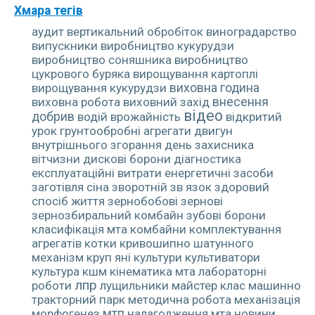
Хмара тегів
аудит
вертикальний обробіток
виноградарство
випускники
виробництво кукурудзи
виробництво соняшника
виробництво
цукрового буряка
вирощування картоплі
вирощування кукурудзи
виховна година
виховна робота
виховний захід
внесення
відео
добрив
водій
врожайність
відкритий
урок
грунтообробні агрегати
двигун
внутрішнього згорання
день захисника
вітчизни
дискові борони
діагностика
експлуатаційні витрати
енергетичні засоби
заготівля сіна
зворотній зв язок
здоровий
спосіб життя
зернобобові
зернові
зернозбиральний комбайн
зубові борони
класифікація мта
комбайни
комплектування
агрегатів
котки
кривошипно шатунного
механізм
круп яні культури
культиватори
культура
кшм
кінематика мта
лабораторні
лпр
роботи
лущильники
майстер клас
машинно
тракторний парк
методична робота
механізація
морфогенез
мтп
налагодження мта
новини