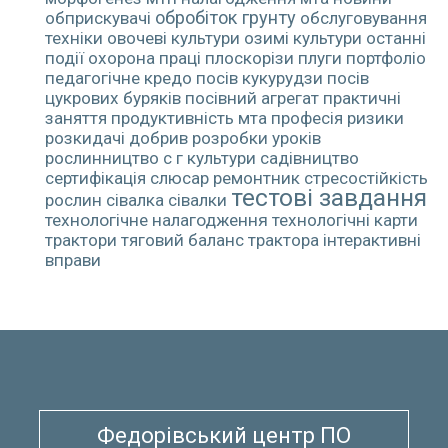
обробіток грунту
обприскувачі
обслуговування
техніки
овочеві культури
озимі культури
останні
події
охорона праці
плоскорізи
плуги
портфоліо
педагогічне кредо
посів кукурудзи
посів
цукрових буряків
посівний агрегат
практичні
заняття
продуктивність мта
професія
ризики
розкидачі добрив
розробки уроків
рослинництво
с г культури
садівництво
сертифікація
слюсар ремонтник
стресостійкість
тестові завдання
рослин
сівалка
сівалки
технологічне налагодження
технологічні карти
трактори
тяговий баланс трактора
інтерактивні
вправи
Федорівський центр ПО