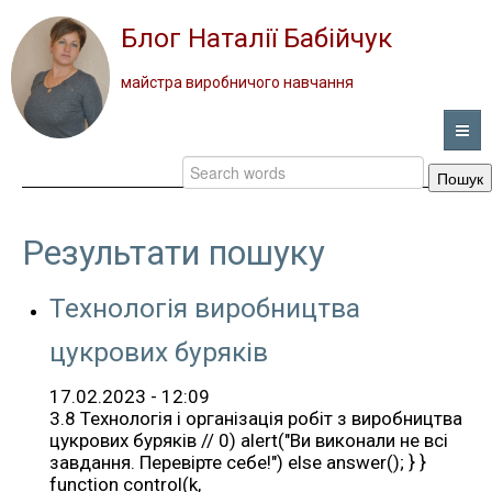
Блог Наталії Бабійчук
майстра виробничого навчання
Пошук
ГОЛОВНА
НОВИНИ
Результати пошуку
ВІДЕО
Технологія виробництва
цукрових буряків
ПОРТФОЛІО
17.02.2023 - 12:09
ПРО ПРОФЕСІЮ
3.8 Технологія і організація робіт з виробництва
цукрових буряків // 0) alert("Ви виконали не всі
ЗВОРОТНИЙ ЗВ’ЯЗОК
завдання. Перевірте себе!") else answer(); } }
function control(k,