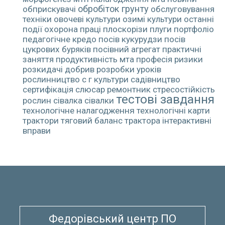
обробіток грунту
обприскувачі
обслуговування
техніки
овочеві культури
озимі культури
останні
події
охорона праці
плоскорізи
плуги
портфоліо
педагогічне кредо
посів кукурудзи
посів
цукрових буряків
посівний агрегат
практичні
заняття
продуктивність мта
професія
ризики
розкидачі добрив
розробки уроків
рослинництво
с г культури
садівництво
сертифікація
слюсар ремонтник
стресостійкість
тестові завдання
рослин
сівалка
сівалки
технологічне налагодження
технологічні карти
трактори
тяговий баланс трактора
інтерактивні
вправи
Федорівський центр ПО