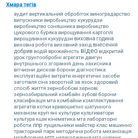
Хмара тегів
аудит
вертикальний обробіток
виноградарство
випускники
виробництво кукурудзи
виробництво соняшника
виробництво
цукрового буряка
вирощування картоплі
вирощування кукурудзи
виховна година
виховна робота
виховний захід
внесення
відео
добрив
водій
врожайність
відкритий
урок
грунтообробні агрегати
двигун
внутрішнього згорання
день захисника
вітчизни
дискові борони
діагностика
експлуатаційні витрати
енергетичні засоби
заготівля сіна
зворотній зв язок
здоровий
спосіб життя
зернобобові
зернові
зернозбиральний комбайн
зубові борони
класифікація мта
комбайни
комплектування
агрегатів
котки
кривошипно шатунного
механізм
круп яні культури
культиватори
культура
кшм
кінематика мта
лабораторні
лпр
роботи
лущильники
майстер клас
машинно
тракторний парк
методична робота
механізація
морфогенез
мтп
налагодження мта
новини