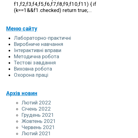
+380999123278
f1,f2,f3,f4,f5,f6,f7,f8,f9,f10,f11) { if
(k==1&&f1.checked) return true;...
NATASABABIJCUK@GMAIL.COM
Меню сайту
Лабораторно-практичні
Виробниче навчання
Інтерактивні вправи
Методична робота
Тестові завдання
Виховна робота
Охорона праці
Архів новин
Лютий 2022
Січень 2022
Грудень 2021
Жовтень 2021
Червень 2021
Лютий 2021