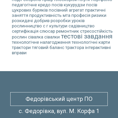
педагогічне кредо
посів кукурудзи
посів
цукрових буряків
посівний агрегат
практичні
заняття
продуктивність мта
професія
ризики
розкидачі добрив
розробки уроків
рослинництво
с г культури
садівництво
сертифікація
слюсар ремонтник
стресостійкість
тестові завдання
рослин
сівалка
сівалки
технологічне налагодження
технологічні карти
трактори
тяговий баланс трактора
інтерактивні
вправи
Федорівський центр ПО
с. Федорівка, вул. М. Корфа 1