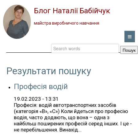
Блог Наталії Бабійчук
майстра виробничого навчання
Пошук
ГОЛОВНА
НОВИНИ
Результати пошуку
ВІДЕО
Професія водій
ПОРТФОЛІО
19.02.2023 - 13:31
Професія: водій автотранспортних засобів
(категорія «В», «С») Коли йдеться про професію
ПРО ПРОФЕСІЮ
водія, часто додають, що вона – одна з
найбільш поширених професій серед інших. І це -
ЗВОРОТНИЙ ЗВ’ЯЗОК
не перебільшення. Винахід...