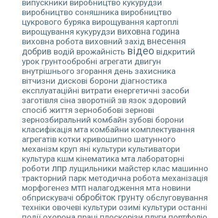
випускники
виробництво кукурудзи
виробництво соняшника
виробництво
цукрового буряка
вирощування картоплі
вирощування кукурудзи
виховна година
виховна робота
виховний захід
внесення
відео
добрив
водій
врожайність
відкритий
урок
грунтообробні агрегати
двигун
внутрішнього згорання
день захисника
вітчизни
дискові борони
діагностика
експлуатаційні витрати
енергетичні засоби
заготівля сіна
зворотній зв язок
здоровий
спосіб життя
зернобобові
зернові
зернозбиральний комбайн
зубові борони
класифікація мта
комбайни
комплектування
агрегатів
котки
кривошипно шатунного
механізм
круп яні культури
культиватори
культура
кшм
кінематика мта
лабораторні
лпр
роботи
лущильники
майстер клас
машинно
тракторний парк
методична робота
механізація
морфогенез
мтп
налагодження мта
новини
обробіток грунту
обприскувачі
обслуговування
техніки
овочеві культури
озимі культури
останні
події
охорона праці
плоскорізи
плуги
портфоліо