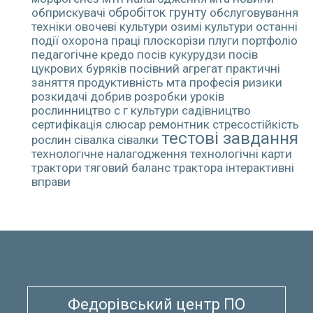
обробіток грунту
обприскувачі
обслуговування
техніки
овочеві культури
озимі культури
останні
події
охорона праці
плоскорізи
плуги
портфоліо
педагогічне кредо
посів кукурудзи
посів
цукрових буряків
посівний агрегат
практичні
заняття
продуктивність мта
професія
ризики
розкидачі добрив
розробки уроків
рослинництво
с г культури
садівництво
сертифікація
слюсар ремонтник
стресостійкість
тестові завдання
рослин
сівалка
сівалки
технологічне налагодження
технологічні карти
трактори
тяговий баланс трактора
інтерактивні
вправи
Федорівський центр ПО