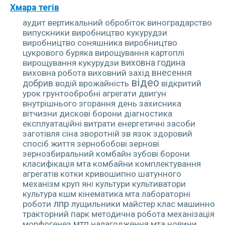
Хмара тегів
аудит
вертикальний обробіток
виноградарство
випускники
виробництво кукурудзи
виробництво соняшника
виробництво
цукрового буряка
вирощування картоплі
вирощування кукурудзи
виховна година
виховна робота
виховний захід
внесення
відео
добрив
водій
врожайність
відкритий
урок
грунтообробні агрегати
двигун
внутрішнього згорання
день захисника
вітчизни
дискові борони
діагностика
експлуатаційні витрати
енергетичні засоби
заготівля сіна
зворотній зв язок
здоровий
спосіб життя
зернобобові
зернові
зернозбиральний комбайн
зубові борони
класифікація мта
комбайни
комплектування
агрегатів
котки
кривошипно шатунного
механізм
круп яні культури
культиватори
культура
кшм
кінематика мта
лабораторні
лпр
роботи
лущильники
майстер клас
машинно
тракторний парк
методична робота
механізація
морфогенез
мтп
налагодження мта
новини