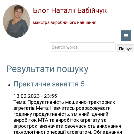
Блог Наталії Бабійчук
майстра виробничого навчання
Пошук
ГОЛОВНА
НОВИНИ
Результати пошуку
ВІДЕО
Практичне заняття 5
ПОРТФОЛІО
13.02.2023 - 23:55
Тема: Продуктивність машинно-тракторних
агрегатів Мета: Навчитись розраховувати
ПРО ПРОФЕСІЮ
годинну продуктивність, змінний, денний
виробіток МТА та виробіток агрегату за
ЗВОРОТНИЙ ЗВ’ЯЗОК
агрострок, визначати своєчасність виконання
технологічної операції агрегатом. Обладнання