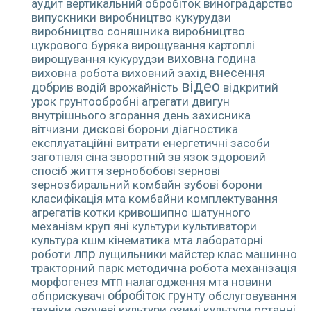
аудит
вертикальний обробіток
виноградарство
випускники
виробництво кукурудзи
виробництво соняшника
виробництво
цукрового буряка
вирощування картоплі
вирощування кукурудзи
виховна година
виховна робота
виховний захід
внесення
відео
добрив
водій
врожайність
відкритий
урок
грунтообробні агрегати
двигун
внутрішнього згорання
день захисника
вітчизни
дискові борони
діагностика
експлуатаційні витрати
енергетичні засоби
заготівля сіна
зворотній зв язок
здоровий
спосіб життя
зернобобові
зернові
зернозбиральний комбайн
зубові борони
класифікація мта
комбайни
комплектування
агрегатів
котки
кривошипно шатунного
механізм
круп яні культури
культиватори
культура
кшм
кінематика мта
лабораторні
лпр
роботи
лущильники
майстер клас
машинно
тракторний парк
методична робота
механізація
морфогенез
мтп
налагодження мта
новини
обробіток грунту
обприскувачі
обслуговування
техніки
овочеві культури
озимі культури
останні