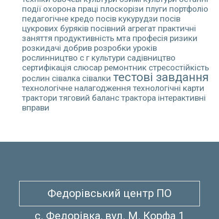
події
охорона праці
плоскорізи
плуги
портфоліо
педагогічне кредо
посів кукурудзи
посів
цукрових буряків
посівний агрегат
практичні
заняття
продуктивність мта
професія
ризики
розкидачі добрив
розробки уроків
рослинництво
с г культури
садівництво
сертифікація
слюсар ремонтник
стресостійкість
тестові завдання
рослин
сівалка
сівалки
технологічне налагодження
технологічні карти
трактори
тяговий баланс трактора
інтерактивні
вправи
Федорівський центр ПО
с. Федорівка, вул. М. Корфа 1