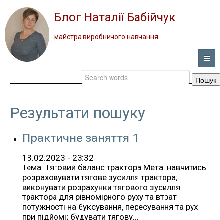
Блог Наталії Бабійчук
майстра виробничого навчання
Пошук
ГОЛОВНА
НОВИНИ
Результати пошуку
ВІДЕО
Практичне заняття 1
ПОРТФОЛІО
13.02.2023 - 23:32
Тема: Тяговий баланс трактора Мета: навчитись
розраховувати тягове зусилля трактора;
ПРО ПРОФЕСІЮ
виконувати розрахунки тягового зусилля
трактора для рівномірного руху та втрат
ЗВОРОТНИЙ ЗВ’ЯЗОК
потужності на буксування, пересування та рух
при підйомі; будувати тягову...