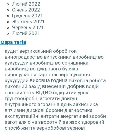
Лютий 2022
Січень 2022
Грудень 2021
Жовтень 2021
Червень 2021
Лютий 2021
мара тегів
аудит
вертикальний обробіток
виноградарство
випускники
виробництво
кукурудзи
виробництво соняшника
виробництво цукрового буряка
вирощування картоплі
вирощування
кукурудзи
виховна година
виховна робота
виховний захід
внесення добрив
водій
відео
врожайність
відкритий урок
грунтообробні агрегати
двигун
внутрішнього згорання
день захисника
вітчизни
дискові борони
діагностика
експлуатаційні витрати
енергетичні засоби
заготівля сіна
зворотній зв язок
здоровий
спосіб життя
зернобобові
зернові