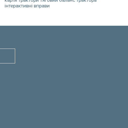
карти
трактори
тяговий баланс трактора
інтерактивні вправи