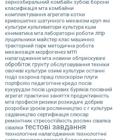
зернозбиральний комбайн
зубові борони
класифікація мта
комбайни
комплектування агрегатів
котки
кривошипно шатунного механізм
круп яні
культури
культиватори
культура
кшм
лпр
кінематика мта
лабораторні роботи
лущильники
майстер клас
машинно
тракторний парк
методична робота
механізація
морфогенез
мтп
налагодження мта
новини
обприскувачі
обробіток грунту
обслуговування техніки
овочеві культури
озимі культури
останні
події
охорона праці
плоскорізи
плуги
портфоліо педагогічне кредо
посів
кукурудзи
посів цукрових буряків
посівний
агрегат
практичні заняття
продуктивність
мта
професія
ризики
розкидачі добрив
розробки уроків
рослинництво
с г культури
садівництво
сертифікація
слюсар
ремонтник
стресостійкість рослин
сівалка
тестові завдання
сівалки
технологічне налагодження
технологічні