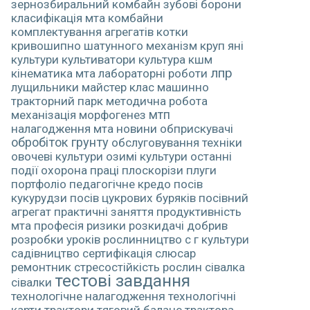
зернозбиральний комбайн
зубові борони
класифікація мта
комбайни
комплектування агрегатів
котки
кривошипно шатунного механізм
круп яні
культури
культиватори
культура
кшм
лпр
кінематика мта
лабораторні роботи
лущильники
майстер клас
машинно
тракторний парк
методична робота
механізація
морфогенез
мтп
налагодження мта
новини
обприскувачі
обробіток грунту
обслуговування техніки
овочеві культури
озимі культури
останні
події
охорона праці
плоскорізи
плуги
портфоліо педагогічне кредо
посів
кукурудзи
посів цукрових буряків
посівний
агрегат
практичні заняття
продуктивність
мта
професія
ризики
розкидачі добрив
розробки уроків
рослинництво
с г культури
садівництво
сертифікація
слюсар
ремонтник
стресостійкість рослин
сівалка
тестові завдання
сівалки
технологічне налагодження
технологічні