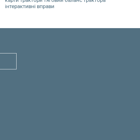
карти
трактори
тяговий баланс трактора
інтерактивні вправи