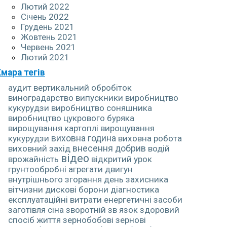
Лютий 2022
Січень 2022
Грудень 2021
Жовтень 2021
Червень 2021
Лютий 2021
мара тегів
аудит
вертикальний обробіток
виноградарство
випускники
виробництво
кукурудзи
виробництво соняшника
виробництво цукрового буряка
вирощування картоплі
вирощування
кукурудзи
виховна година
виховна робота
виховний захід
внесення добрив
водій
відео
врожайність
відкритий урок
грунтообробні агрегати
двигун
внутрішнього згорання
день захисника
вітчизни
дискові борони
діагностика
експлуатаційні витрати
енергетичні засоби
заготівля сіна
зворотній зв язок
здоровий
спосіб життя
зернобобові
зернові