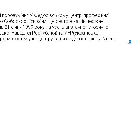
 і порозуміння У Федорівському центрі професійної
ню Соборності України. Це свято в нашій державі
д 21 січня 1999 року на честь визначної історичної
ської Народної Республіки) та УНР(Української
урочистостей учні Центру та викладач історії Лук’янець
Х