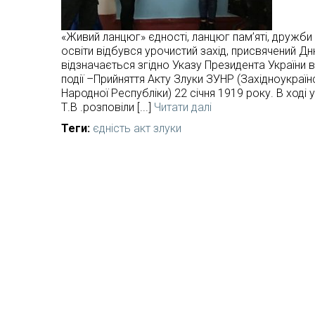
«Живий ланцюг» єдності, ланцюг пам’яті, дружби
освіти відбувся урочистий захід, присвячений Д
відзначається згідно Указу Президента України ві
події –Прийняття Акту Злуки ЗУНР (Західноукраїн
Народної Республіки) 22 січня 1919 року. В ході 
Т.В .розповіли [...]
Читати далі
Теги:
єдність
акт злуки