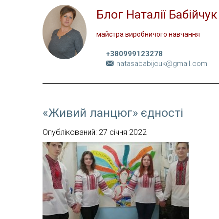
Блог Наталії Бабійчук
майстра виробничого навчання
+380999123278
natasababijcuk@gmail.com
«Живий ланцюг» єдності
Опублікований: 27 січня 2022